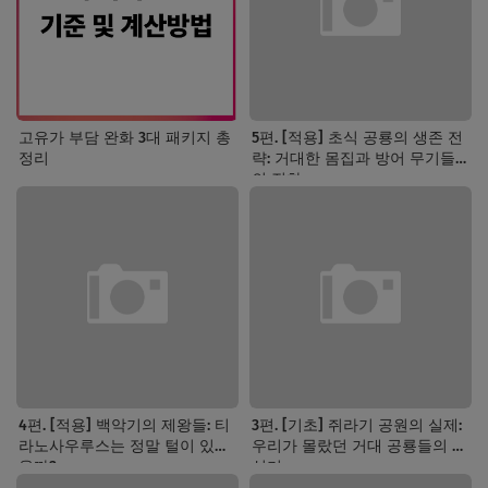
고유가 부담 완화 3대 패키지 총
5편. [적용] 초식 공룡의 생존 전
정리
략: 거대한 몸집과 방어 무기들
의 진화
4편. [적용] 백악기의 제왕들: 티
3편. [기초] 쥐라기 공원의 실제:
라노사우루스는 정말 털이 있었
우리가 몰랐던 거대 공룡들의 전
을까?
성기