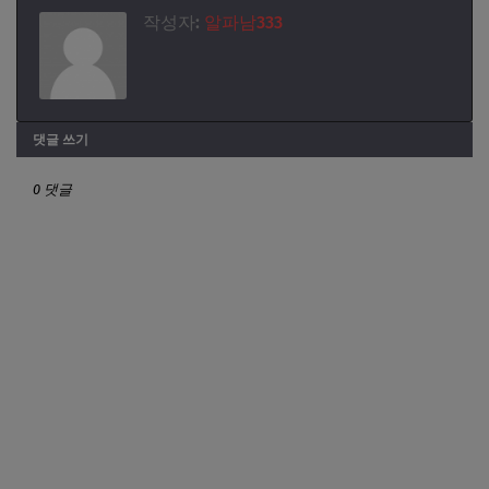
작성자:
알파남333
댓글 쓰기
0 댓글